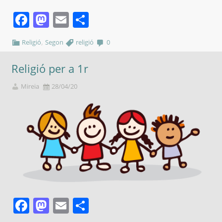
Facebook
Mastodon
Email
Comparteix
,
Religió
Segon
religió
0
Religió per a 1r
Mireia
28/04/20
Facebook
Mastodon
Email
Comparteix