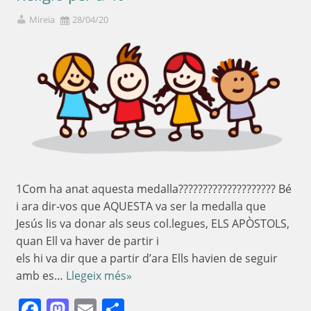
Mireia
28/04/20
1Com ha anat aquesta medalla???????????????????? Bé
i ara dir-vos que AQUESTA va ser la medalla que
Jesús lis va donar als seus col.legues, ELS APÒSTOLS,
quan Ell va haver de partir i
els hi va dir que a partir d’ara Ells havien de seguir
amb es…
Llegeix més»
Facebook
Mastodon
Email
Comparteix