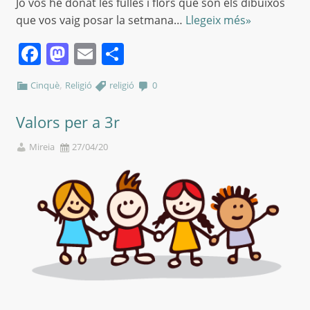
Jo vos he donat les fulles i flors que són els dibuixos
que vos vaig posar la setmana…
Llegeix més»
Facebook
Mastodon
Email
Comparteix
,
Cinquè
Religió
religió
0
Valors per a 3r
Mireia
27/04/20