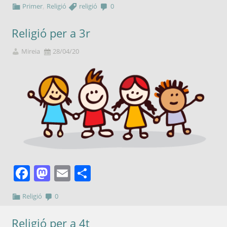
,
Primer
Religió
religió
0
Religió per a 3r
Mireia
28/04/20
Facebook
Mastodon
Email
Comparteix
Religió
0
Religió per a 4t