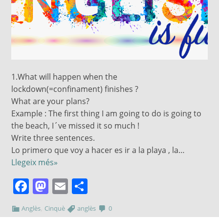
1.What will happen when the
lockdown(=confinament) finishes ?
What are your plans?
Example : The first thing I am going to do is going to
the beach, I´ve missed it so much !
Write three sentences.
Lo primero que voy a hacer es ir a la playa , la…
Llegeix més»
Facebook
Mastodon
Email
Comparteix
,
Anglès
Cinquè
anglès
0