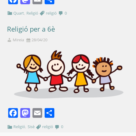
,
Quart
Religió
religió
0
Religió per a 6è
Mireia
28/04/20
Facebook
Mastodon
Email
Comparteix
,
Religió
Sisè
religió
0