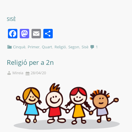
SISÈ
Facebook
Mastodon
Email
Comparteix
,
,
,
,
,
Cinquè
Primer
Quart
Religió
Segon
Sisè
1
Religió per a 2n
Mireia
28/04/20