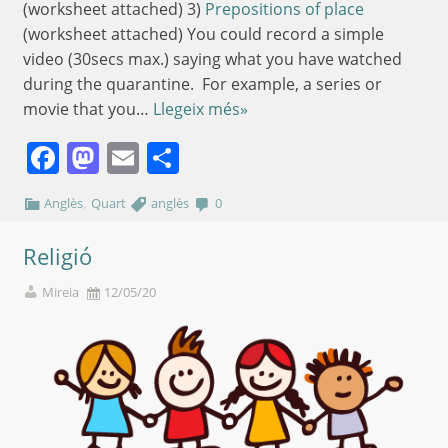
(worksheet attached) 3)
Prepositions of place
(worksheet attached) You could record a simple
video (30secs max.) saying what you have watched
during the quarantine. For example, a series or
movie that you…
Llegeix més»
Facebook
Mastodon
Email
Comparteix
,
Anglès
Quart
anglès
0
Religió
Mireia
12/05/20