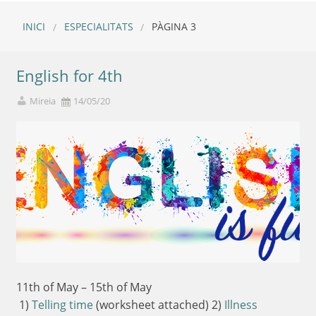
INICI
ESPECIALITATS
PÀGINA 3
English for 4th
Mireia
14/05/20
11th of May – 15th of May
1)
Telling time
(worksheet attached) 2)
Illness