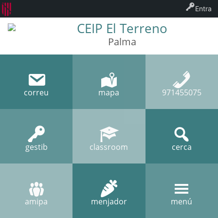
Entra
CEIP El Terreno
Palma
correu
mapa
971455075
gestib
classroom
cerca
amipa
menjador
menú