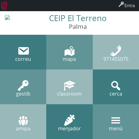
Entra
CEIP El Terreno
Palma
correu
mapa
971455075
gestib
classroom
cerca
amipa
menjador
menú