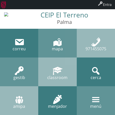
Entra
CEIP El Terreno
Palma
correu
mapa
971455075
gestib
classroom
cerca
amipa
menjador
menú