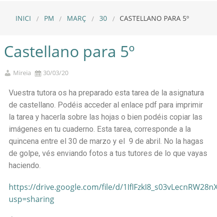
INICI
PM
MARÇ
30
CASTELLANO PARA 5º
Castellano para 5º
Mireia
30/03/20
Vuestra tutora os ha preparado esta tarea de la asignatura
de castellano. Podéis acceder al enlace pdf para imprimir
la tarea y hacerla sobre las hojas o bien podéis copiar las
imágenes en tu cuaderno. Esta tarea, corresponde a la
quincena entre el 30 de marzo y el 9 de abril. No la hagas
de golpe, vés enviando fotos a tus tutores de lo que vayas
haciendo.
https://drive.google.com/file/d/1IfIFzkI8_s03vLecnRW28n
usp=sharing