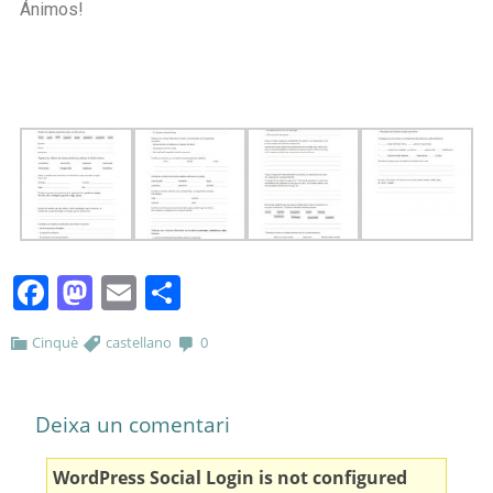
Ánimos!
Facebook
Mastodon
Email
Comparteix
Cinquè
castellano
0
Deixa un comentari
WordPress Social Login is not configured