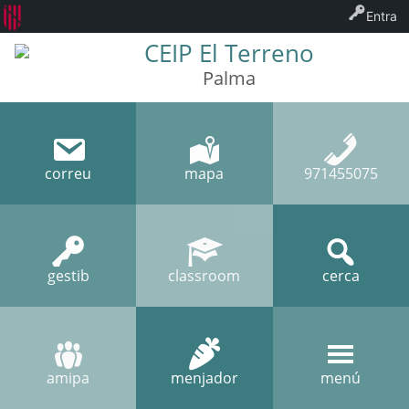
Entra
CEIP El Terreno
Palma
correu
mapa
971455075
gestib
classroom
cerca
amipa
menjador
menú