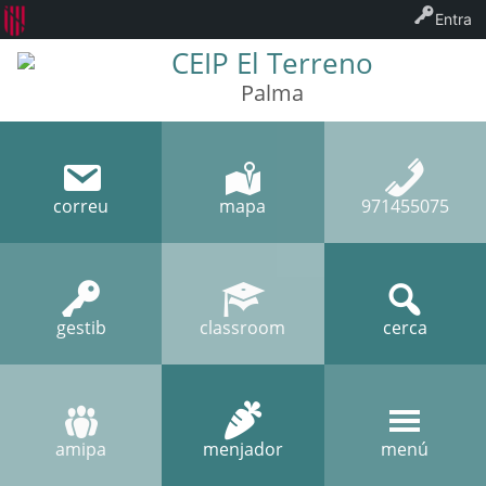
Entra
CEIP El Terreno
Palma
correu
mapa
971455075
gestib
classroom
cerca
amipa
menjador
menú