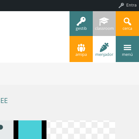
Entra
gestib
classroom
cerca
amipa
menjador
menú
EE