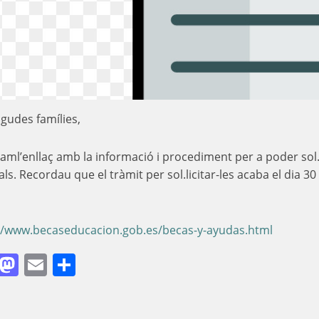
gudes famílies,
aml’enllaç amb la informació i procediment per a poder sol.
als. Recordau que el tràmit per sol.licitar-les acaba el dia 
//www.becaseducacion.gob.es/becas-y-ayudas.html
Facebook
Mastodon
Email
Comparteix