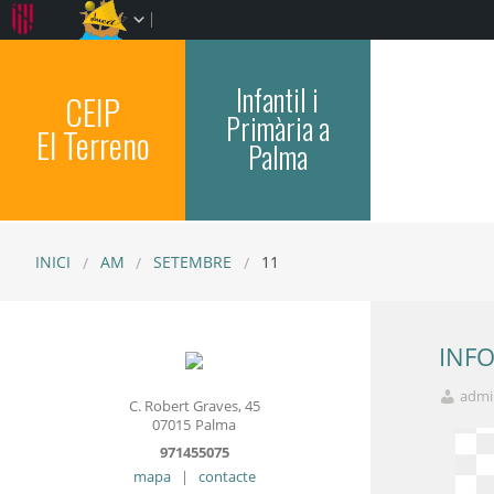
Infantil i
CEIP
Primària a
El Terreno
Palma
INICI
AM
SETEMBRE
11
INF
admi
C. Robert Graves, 45
07015
Palma
971455075
mapa
|
contacte